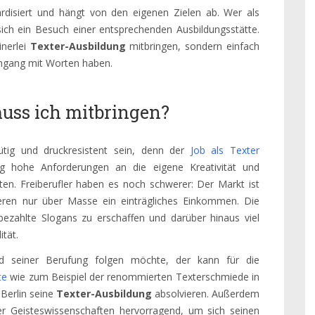
ardisiert und hängt von den eigenen Zielen ab. Wer als
ich ein Besuch einer entsprechenden Ausbildungsstätte.
inerlei
Texter-Ausbildung
mitbringen, sondern einfach
mgang mit Worten haben.
uss ich mitbringen?
wütig und druckresistent sein, denn der
Job als Texter
tig hohe Anforderungen an die eigene Kreativität und
ten. Freiberufler haben es noch schwerer: Der Markt ist
eren nur über Masse ein einträgliches Einkommen. Die
hbezahlte Slogans zu erschaffen und darüber hinaus viel
ität.
d seiner Berufung folgen möchte, der kann für die
te
wie zum Beispiel der renommierten Texterschmiede in
Berlin seine
Texter-Ausbildung
absolvieren. Außerdem
er Geisteswissenschaften hervorragend, um sich seinen