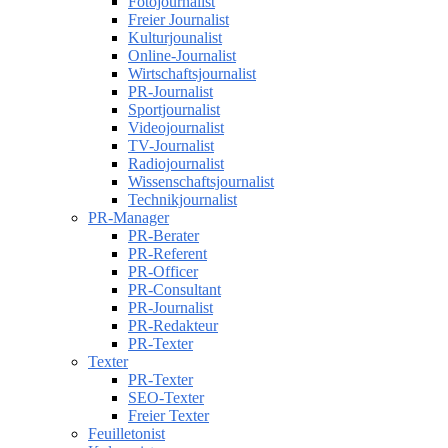
Fotojournalist
Freier Journalist
Kulturjounalist
Online-Journalist
Wirtschaftsjournalist
PR-Journalist
Sportjournalist
Videojournalist
TV-Journalist
Radiojournalist
Wissenschaftsjournalist
Technikjournalist
PR-Manager
PR-Berater
PR-Referent
PR-Officer
PR-Consultant
PR-Journalist
PR-Redakteur
PR-Texter
Texter
PR-Texter
SEO-Texter
Freier Texter
Feuilletonist