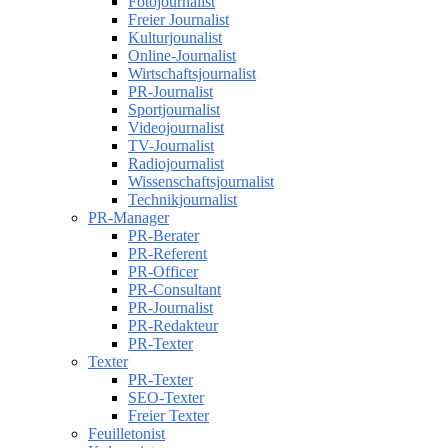
Fotojournalist
Freier Journalist
Kulturjounalist
Online-Journalist
Wirtschaftsjournalist
PR-Journalist
Sportjournalist
Videojournalist
TV-Journalist
Radiojournalist
Wissenschaftsjournalist
Technikjournalist
PR-Manager
PR-Berater
PR-Referent
PR-Officer
PR-Consultant
PR-Journalist
PR-Redakteur
PR-Texter
Texter
PR-Texter
SEO-Texter
Freier Texter
Feuilletonist